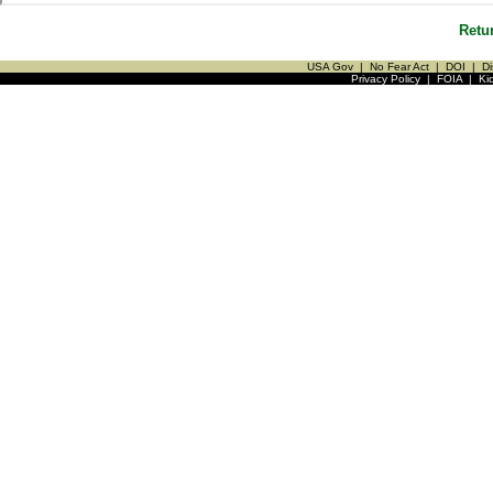
Retu
USA Gov
|
No Fear Act
|
DOI
|
Di
Privacy Policy
|
FOIA
|
Ki