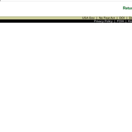
Retu
USA Gov
|
No Fear Act
|
DOI
|
Di
Privacy Policy
|
FOIA
|
Ki