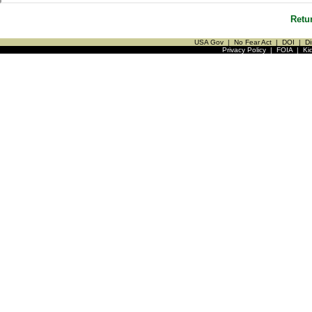
Retu
USA Gov
|
No Fear Act
|
DOI
|
Di
Privacy Policy
|
FOIA
|
Ki