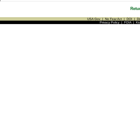
Retu
USA Gov
|
No Fear Act
|
DOI
|
Di
Privacy Policy
|
FOIA
|
Ki