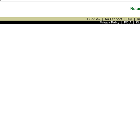
Retu
USA Gov
|
No Fear Act
|
DOI
|
Di
Privacy Policy
|
FOIA
|
Ki