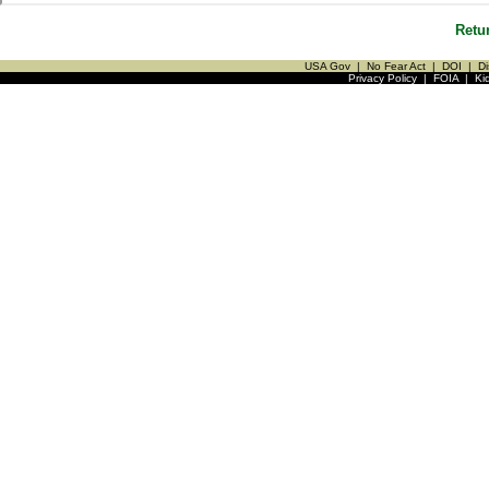
Retu
USA Gov
|
No Fear Act
|
DOI
|
Di
Privacy Policy
|
FOIA
|
Ki