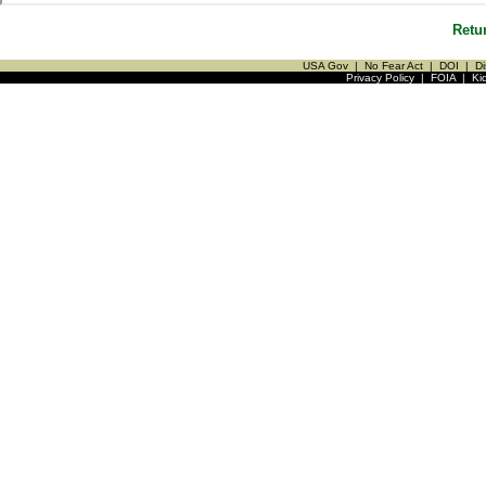
Retu
USA Gov
|
No Fear Act
|
DOI
|
Di
Privacy Policy
|
FOIA
|
Ki