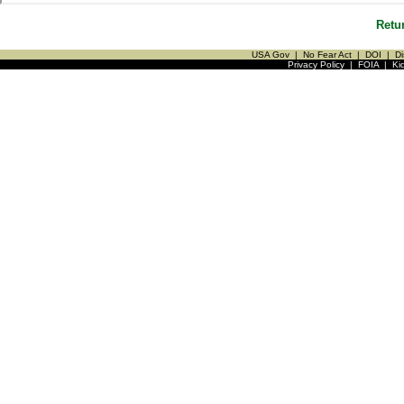
Retu
USA Gov
|
No Fear Act
|
DOI
|
Di
Privacy Policy
|
FOIA
|
Ki