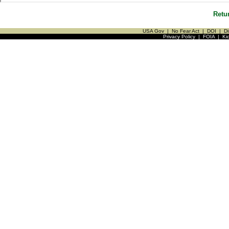
Retu
USA Gov
|
No Fear Act
|
DOI
|
Di
Privacy Policy
|
FOIA
|
Ki