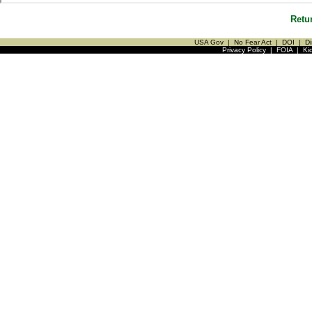
Retu
USA Gov
|
No Fear Act
|
DOI
|
Di
Privacy Policy
|
FOIA
|
Ki