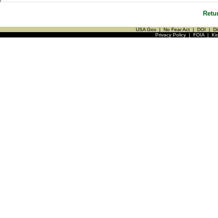
Retu
USA Gov
|
No Fear Act
|
DOI
|
Di
Privacy Policy
|
FOIA
|
Ki