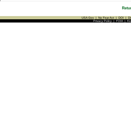
Retu
USA Gov
|
No Fear Act
|
DOI
|
Di
Privacy Policy
|
FOIA
|
Ki