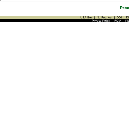
Retu
USA Gov
|
No Fear Act
|
DOI
|
Di
Privacy Policy
|
FOIA
|
Ki