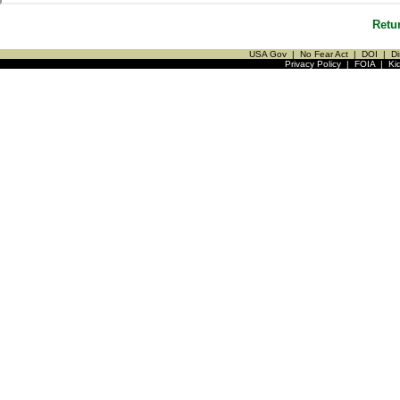
Retu
USA Gov
|
No Fear Act
|
DOI
|
Di
Privacy Policy
|
FOIA
|
Ki