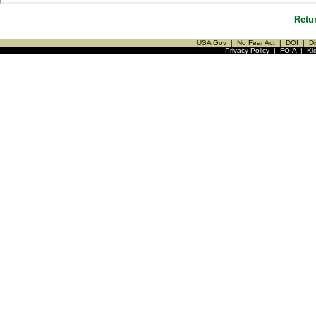
Retu
USA Gov
|
No Fear Act
|
DOI
|
Di
Privacy Policy
|
FOIA
|
Ki