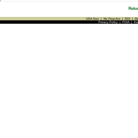
Retu
USA Gov
|
No Fear Act
|
DOI
|
Di
Privacy Policy
|
FOIA
|
Ki