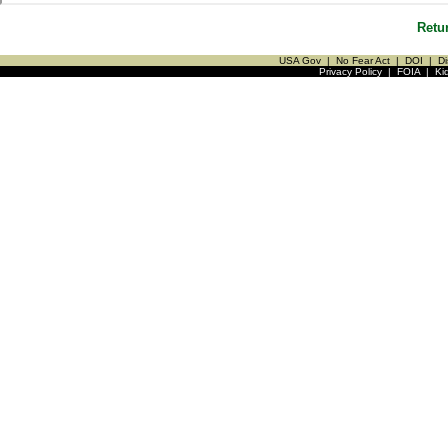
Retu
USA Gov
|
No Fear Act
|
DOI
|
Di
Privacy Policy
|
FOIA
|
Ki