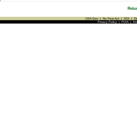
Retu
USA Gov
|
No Fear Act
|
DOI
|
Di
Privacy Policy
|
FOIA
|
Ki