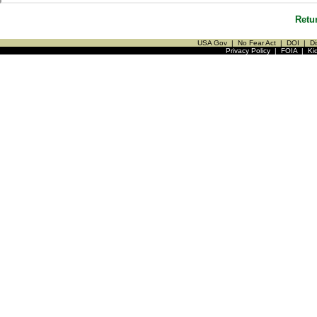
Retu
USA Gov
|
No Fear Act
|
DOI
|
Di
Privacy Policy
|
FOIA
|
Ki