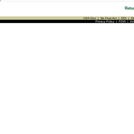
Retu
USA Gov
|
No Fear Act
|
DOI
|
Di
Privacy Policy
|
FOIA
|
Ki