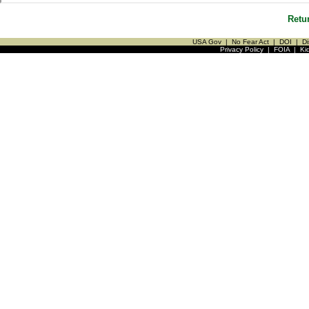
Retu
USA Gov
|
No Fear Act
|
DOI
|
Di
Privacy Policy
|
FOIA
|
Ki