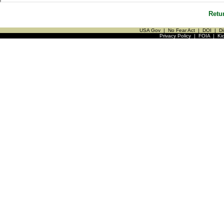
Retu
USA Gov
|
No Fear Act
|
DOI
|
Di
Privacy Policy
|
FOIA
|
Ki