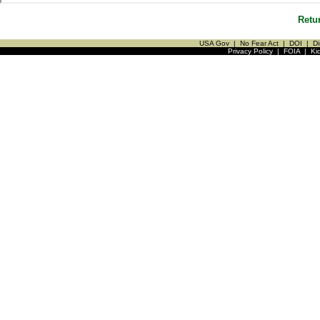
Retu
USA Gov
|
No Fear Act
|
DOI
|
Di
Privacy Policy
|
FOIA
|
Ki