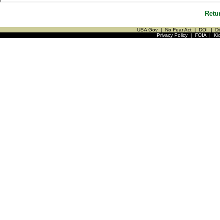
Retu
USA Gov
|
No Fear Act
|
DOI
|
Di
Privacy Policy
|
FOIA
|
Ki