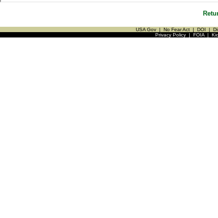
Retu
USA Gov
|
No Fear Act
|
DOI
|
Di
Privacy Policy
|
FOIA
|
Ki