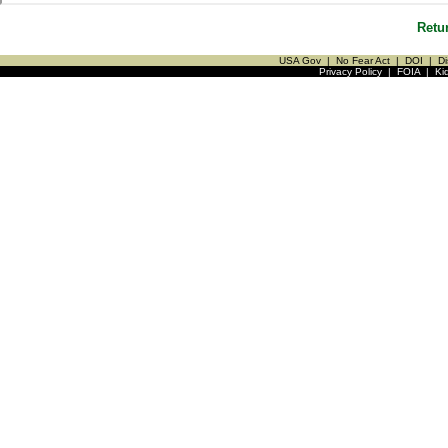
Retu
USA Gov
|
No Fear Act
|
DOI
|
Di
Privacy Policy
|
FOIA
|
Ki