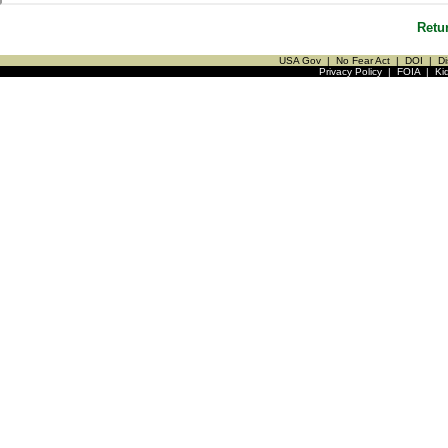
Retu
USA Gov
|
No Fear Act
|
DOI
|
Di
Privacy Policy
|
FOIA
|
Ki