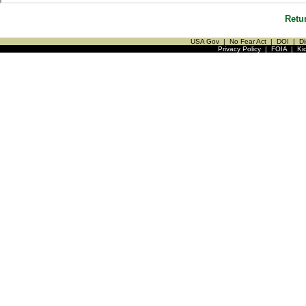
Retu
USA Gov
|
No Fear Act
|
DOI
|
Di
Privacy Policy
|
FOIA
|
Ki