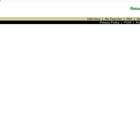
Retu
USA Gov
|
No Fear Act
|
DOI
|
Di
Privacy Policy
|
FOIA
|
Ki