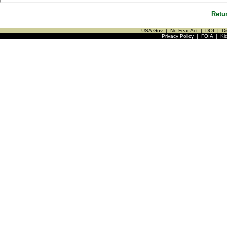
Retu
USA Gov
|
No Fear Act
|
DOI
|
Di
Privacy Policy
|
FOIA
|
Ki