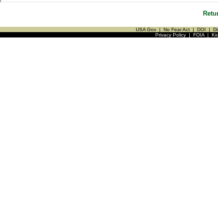
Retu
USA Gov
|
No Fear Act
|
DOI
|
Di
Privacy Policy
|
FOIA
|
Ki