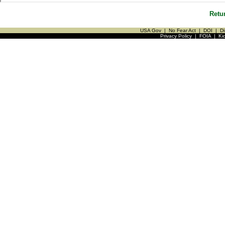
Retu
USA Gov
|
No Fear Act
|
DOI
|
Di
Privacy Policy
|
FOIA
|
Ki