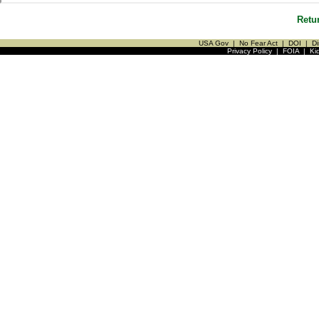
Retu
USA Gov
|
No Fear Act
|
DOI
|
Di
Privacy Policy
|
FOIA
|
Ki