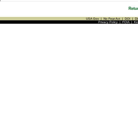
Retu
USA Gov
|
No Fear Act
|
DOI
|
Di
Privacy Policy
|
FOIA
|
Ki