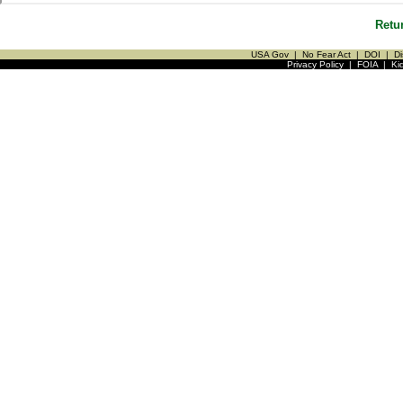
Retu
USA Gov
|
No Fear Act
|
DOI
|
Di
Privacy Policy
|
FOIA
|
Ki