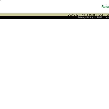
Retu
USA Gov
|
No Fear Act
|
DOI
|
Di
Privacy Policy
|
FOIA
|
Ki