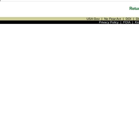
Retu
USA Gov
|
No Fear Act
|
DOI
|
Di
Privacy Policy
|
FOIA
|
Ki