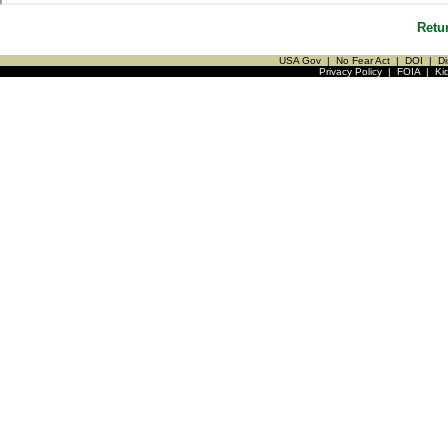
Retu
USA Gov
|
No Fear Act
|
DOI
|
Di
Privacy Policy
|
FOIA
|
Ki