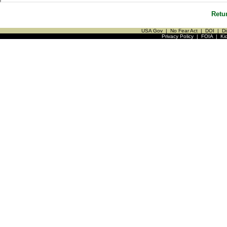
Retu
USA Gov
|
No Fear Act
|
DOI
|
Di
Privacy Policy
|
FOIA
|
Ki