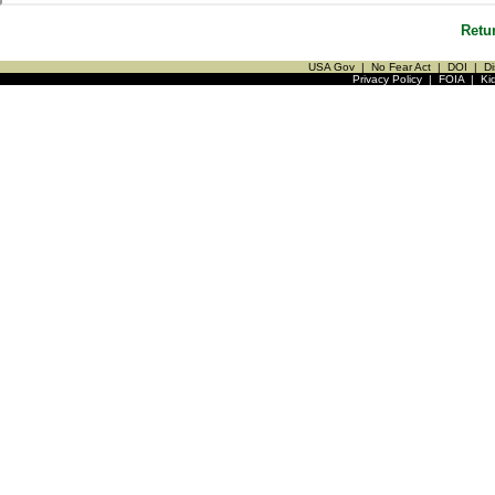
Retu
USA Gov
|
No Fear Act
|
DOI
|
Di
Privacy Policy
|
FOIA
|
Ki