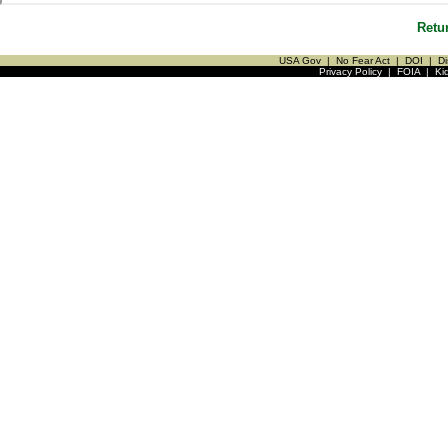
Retu
USA Gov
|
No Fear Act
|
DOI
|
Di
Privacy Policy
|
FOIA
|
Ki