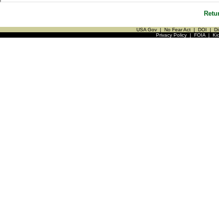
Retu
USA Gov
|
No Fear Act
|
DOI
|
Di
Privacy Policy
|
FOIA
|
Ki