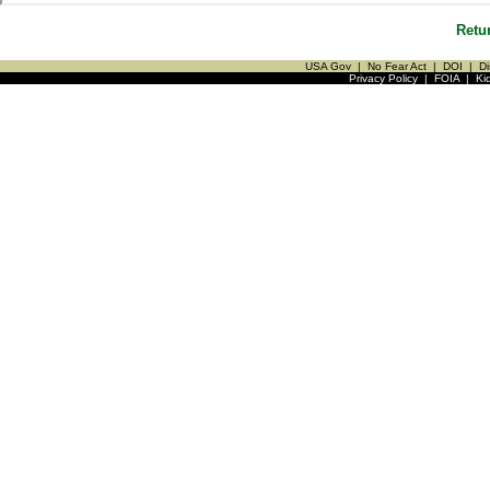
Retu
USA Gov
|
No Fear Act
|
DOI
|
Di
Privacy Policy
|
FOIA
|
Ki