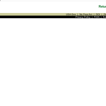
Retu
USA Gov
|
No Fear Act
|
DOI
|
Di
Privacy Policy
|
FOIA
|
Ki