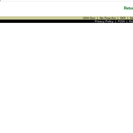
Retu
USA Gov
|
No Fear Act
|
DOI
|
Di
Privacy Policy
|
FOIA
|
Ki