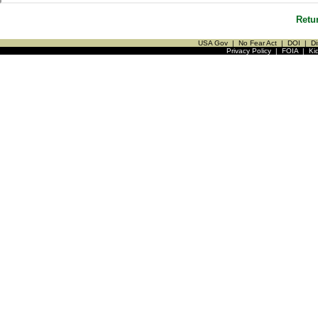
Retu
USA Gov
|
No Fear Act
|
DOI
|
Di
Privacy Policy
|
FOIA
|
Ki