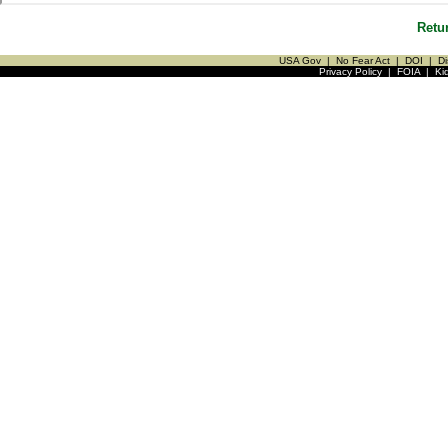
Retu
USA Gov
|
No Fear Act
|
DOI
|
Di
Privacy Policy
|
FOIA
|
Ki