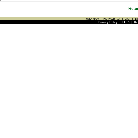
Retu
USA Gov
|
No Fear Act
|
DOI
|
Di
Privacy Policy
|
FOIA
|
Ki