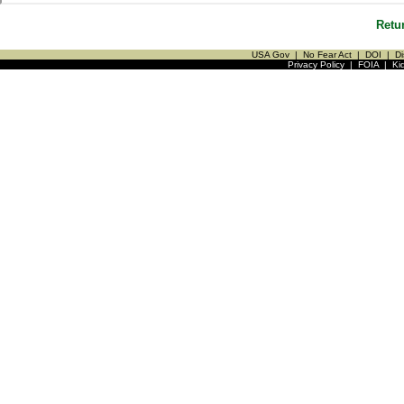
Retu
USA Gov
|
No Fear Act
|
DOI
|
Di
Privacy Policy
|
FOIA
|
Ki