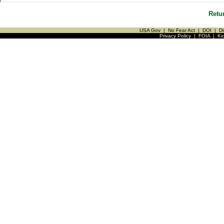
Retu
USA Gov
|
No Fear Act
|
DOI
|
Di
Privacy Policy
|
FOIA
|
Ki